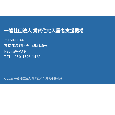
変
更
届
お
一般社団法人 賃貸住宅入居者支援機構
問
い
〒150-0044
合
わ
東京都渋谷区円山町5番5号
せ
Navi渋谷V3階
TEL：
050-1726-1428
プ
ラ
イ
バ
© 2026 一般社団法人 賃貸住宅入居者支援機構
シ
ー
ポ
リ
シ
ー