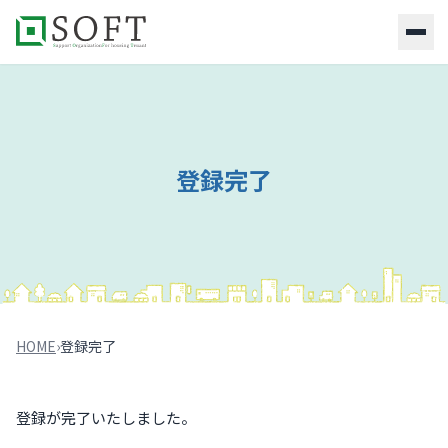
HOME
社
団
登録完了
法
人
概
要
指
定
残
HOME
›
登録完了
置
物
リ
ス
登録が完了いたしました。
ト・