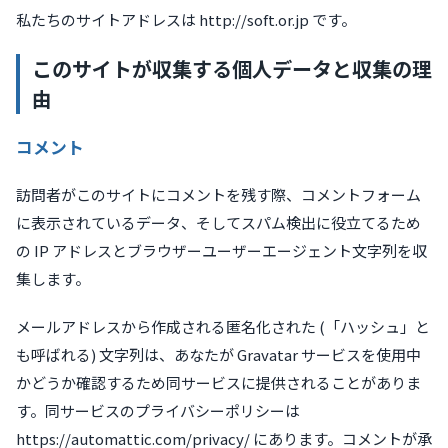
変
私たちのサイトアドレスは http://soft.or.jp です。
更
届
このサイトが収集する個人データと収集の理
由
お
問
い
コメント
合
わ
訪問者がこのサイトにコメントを残す際、コメントフォーム
せ
に表示されているデータ、そしてスパム検出に役立てるため
プ
の IP アドレスとブラウザーユーザーエージェント文字列を収
ラ
集します。
イ
バ
シ
メールアドレスから作成される匿名化された (「ハッシュ」と
ー
も呼ばれる) 文字列は、あなたが Gravatar サービスを使用中
ポ
かどうか確認するため同サービスに提供されることがありま
リ
シ
す。同サービスのプライバシーポリシーは
ー
https://automattic.com/privacy/ にあります。コメントが承