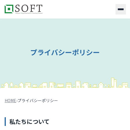
HOME
社
団
プライバシーポリシー
法
人
概
要
指
定
残
HOME
›
プライバシーポリシー
置
物
リ
私たちについて
ス
ト・